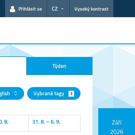
CZ
Přihlásit se
Vysoký kontrast
Týden
glish
Vybrané tagy
1
. 8.
31. 8.
–
6. 9.
Září
2026