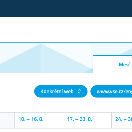
Měsíc
Konkrétní web
www.vse.cz/en
10.
–
16. 8.
17.
–
23. 8.
24.
–
30