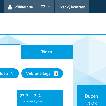
CZ
Přihlásit se
Vysoký kontrast
Týden
losti
Vybrané tagy
1
27. 3.
–
2. 4.
Duben
Inovační týden
2023