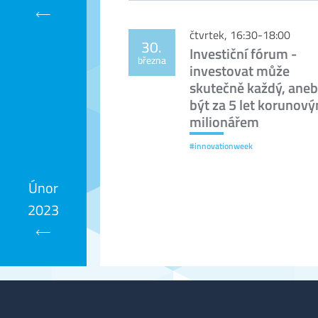
Kalendář
čtvrtek, 16:30-18:00
30.
Investiční fórum -
března
investovat může
skutečně každý, aneb
být za 5 let korunov
milionářem
#innovationweek
Únor
2023