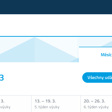
Měsíc
23
Všechny udá
 3.
13.
–
19. 3.
20.
–
26. 3.
 výuky
5. týden výuky
6. týden výuky