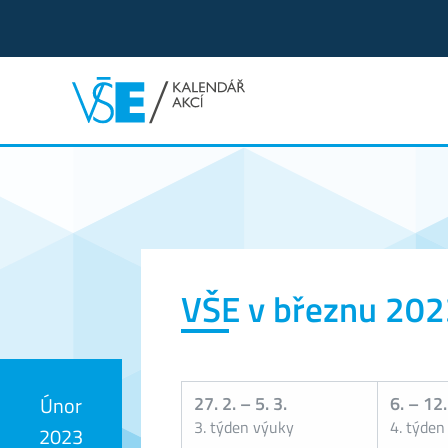
Kalendář akcí
VŠE v březnu 20
27. 2.
–
5. 3.
6.
–
12.
Únor
3. týden výuky
4. týden
2023