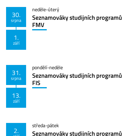
neděle-úterý
30.
Seznamováky studijních programů
srpna
FMV
1.
září
pondělí-neděle
31.
Seznamováky studijních programů
srpna
FIS
13.
září
středa-pátek
2.
Seznamováky studijních programů