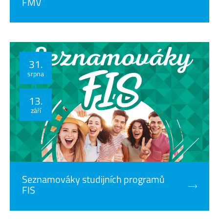
FMV
31.
srpna
13.
září
Seznamováky studijních programů
FIS