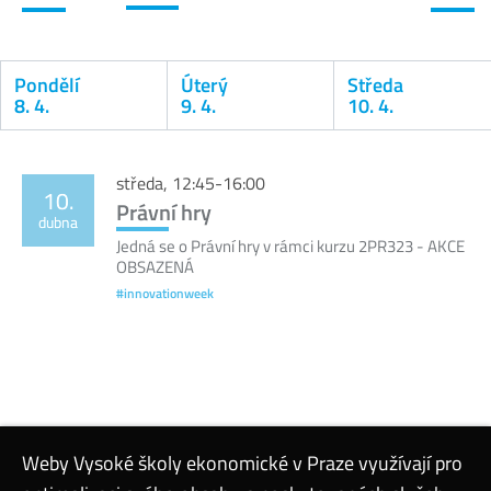
Pondělí
Úterý
Středa
8. 4.
9. 4.
10. 4.
Kalendář
středa, 12:45-16:00
10.
Právní hry
dubna
Jedná se o Právní hry v rámci kurzu 2PR323 - AKCE
OBSAZENÁ
#innovationweek
Weby Vysoké školy ekonomické v Praze využívají pro