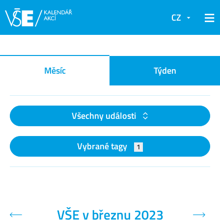
CZ
Kalendář akcí
Měsíc
Týden
Všechny události
Vybrané tagy
1
VŠE v březnu 2023
Předchozí měsíc
Další