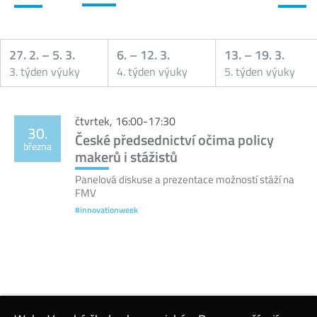
27. 2.
–
5. 3.
6.
–
12. 3.
13.
–
19. 3.
3. týden výuky
4. týden výuky
5. týden výuky
Kalendář
čtvrtek, 16:00-17:30
30.
České předsednictví očima policy
března
makerů i stážistů
Panelová diskuse a prezentace možností stáží na
FMV
#innovationweek